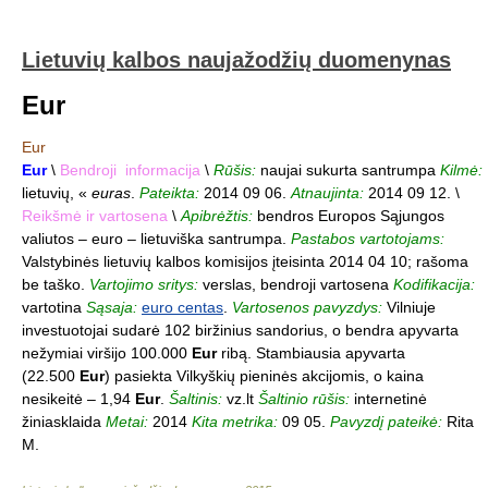
Lietuvių kalbos naujažodžių duomenynas
Eur
Eur
Eur
\
Bendroji informacija
\
Rūšis:
naujai sukurta santrumpa
Kilmė:
lietuvių, «
euras
.
Pateikta:
2014 09 06.
Atnaujinta:
2014 09 12. \
Reikšmė ir vartosena
\
Apibrėžtis:
bendros Europos Sąjungos
valiutos – euro – lietuviška santrumpa.
Pastabos vartotojams:
Valstybinės lietuvių kalbos komisijos įteisinta 2014 04 10; rašoma
be taško.
Vartojimo sritys:
verslas, bendroji vartosena
Kodifikacija:
vartotina
Sąsaja:
euro centas
.
Vartosenos pavyzdys:
Vilniuje
investuotojai sudarė 102 biržinius sandorius, o bendra apyvarta
nežymiai viršijo 100.000
Eur
ribą. Stambiausia apyvarta
(22.500
Eur
) pasiekta Vilkyškių pieninės akcijomis, o kaina
nesikeitė – 1,94
Eur
.
Šaltinis:
vz.lt
Šaltinio rūšis:
internetinė
žiniasklaida
Metai:
2014
Kita metrika:
09 05.
Pavyzdį pateikė:
Rita
M.