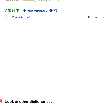
Lietuvių kalbos naujažodžių duomenynas
.
2015
.
Игры ⚽
Нужно сделать НИР?
Darbotvarkė
HUB’as
Look at other dictionaries: