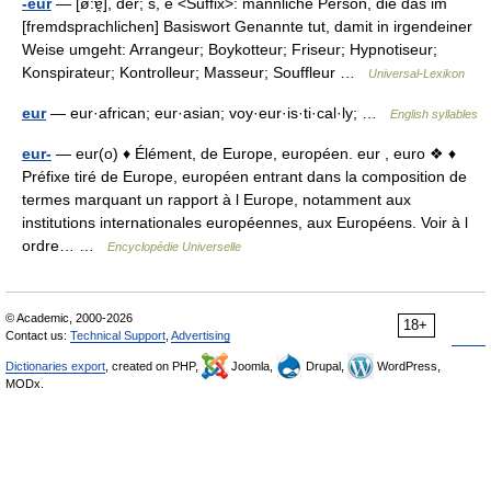
-eur
— [ø:ɐ̯], der; s, e <Suffix>: männliche Person, die das im
[fremdsprachlichen] Basiswort Genannte tut, damit in irgendeiner
Weise umgeht: Arrangeur; Boykotteur; Friseur; Hypnotiseur;
Konspirateur; Kontrolleur; Masseur; Souffleur …
Universal-Lexikon
eur
— eur·african; eur·asian; voy·eur·is·ti·cal·ly; …
English syllables
eur-
— eur(o) ♦ Élément, de Europe, européen. eur , euro ❖ ♦
Préfixe tiré de Europe, européen entrant dans la composition de
termes marquant un rapport à l Europe, notamment aux
institutions internationales européennes, aux Européens. Voir à l
ordre… …
Encyclopédie Universelle
© Academic, 2000-2026
18+
Contact us:
Technical Support
,
Advertising
Dictionaries export
, created on PHP,
Joomla,
Drupal,
WordPress,
MODx.