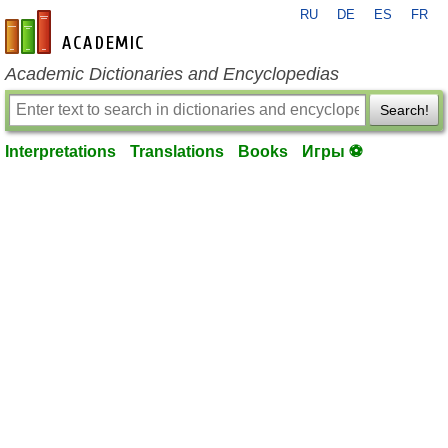
RU
DE
ES
FR
en-academic.com
Academic Dictionaries and Encyclopedias
Search!
Interpretations
Translations
Books
Игры ⚽